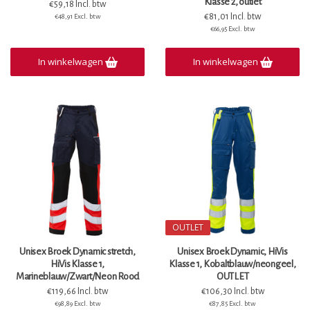
Klasse 2, outlet
€59,18 Incl. btw
€81,01 Incl. btw
€48,91 Excl. btw
€66,95 Excl. btw
In winkelwagen
In winkelwagen
OUTLET
Unisex Broek Dynamic stretch,
Unisex Broek Dynamic, HiVis
HiVis Klasse 1,
Klasse 1, Kobaltblauw/neongeel,
Marineblauw/Zwart/Neon Rood
OUTLET
€119,66 Incl. btw
€106,30 Incl. btw
€98,89 Excl. btw
€87,85 Excl. btw