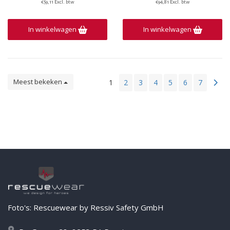
€59,11 Excl. btw
€94,81 Excl. btw
In winkelwagen
In winkelwagen
Meest bekeken
1
2
3
4
5
6
7
Foto's: Rescuewear by Ressiv Safety GmbH