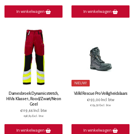
In winkelwagen
In winkelwagen
NIEUW!
Damesbroek Dynamic stretch,
Völkl Rescue Pro Veiligheidslaars
HiVis Klasse 1, Rood/Zwart/Neon
€193,00 Incl. btw
Geel
€159,50 Excl. btw
€119,66 Incl. btw
€98,89 Excl. btw
In winkelwagen
In winkelwagen