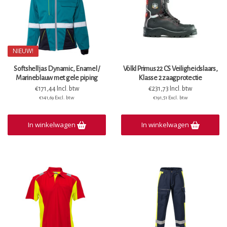
NIEUW!
Softshell jas Dynamic, Enamel /
Völkl Primus 22 CS Veiligheidslaars,
Marineblauw met gele piping
Klasse 2 zaagprotectie
€171,44 Incl. btw
€231,73 Incl. btw
€141,69 Excl. btw
€191,51 Excl. btw
In winkelwagen
In winkelwagen