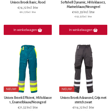
Unisex Broek Basic, Rood
Softshell Dynamic, HiVis klasse 3,
Marineblauw/Neongeel
€74,72 Incl. btw
€160,39 Incl. btw
€61,75 Excl. btw
€132,55 Excl. btw
In winkelwagen
In winkelwagen
NIEUW!
NIEUW!
Unisex Broek Efficient, HiVis klasse
Unisex Broek Advanced, Grijs met
1, Enamelblauw/Neongeel
stretch zwart
€71,52 Incl. btw
€114,72 Incl. btw