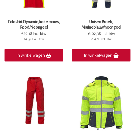
Poloshirt Dynamic, korte mouw,
Unisex Broek ,
Rood/Neongeel
Marineblauw/neongeel
€59,18 Incl. btw
€102,38 Incl. btw
€48,91 Excl. btw
€84,61 Excl. btw
In winkelwagen
In winkelwagen