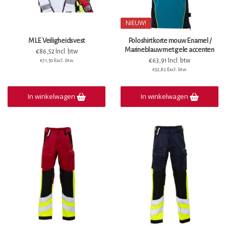
NIEUW!
MLE Veiligheidsvest
Poloshirt korte mouw Enamel /
Marineblauw met gele accenten
€86,52 Incl. btw
€63,91 Incl. btw
€71,50 Excl. btw
€52,82 Excl. btw
In winkelwagen
In winkelwagen