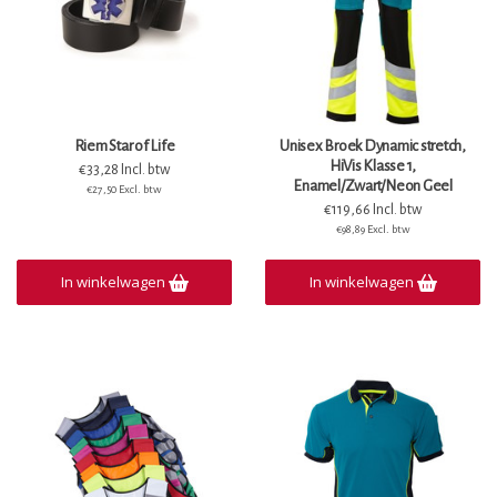
Riem Star of Life
Unisex Broek Dynamic stretch,
HiVis Klasse 1,
€33,28 Incl. btw
Enamel/Zwart/Neon Geel
€27,50 Excl. btw
€119,66 Incl. btw
€98,89 Excl. btw
In winkelwagen
In winkelwagen