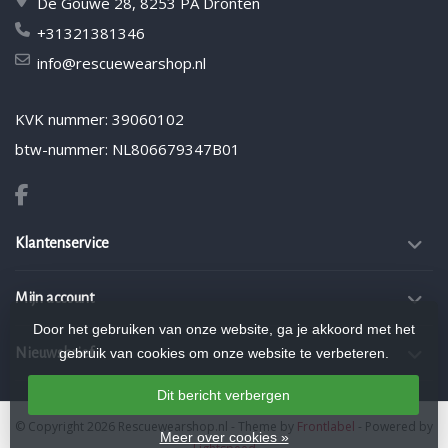
De Gouwe 28, 8253 PA Dronten
+31321381346
info@rescuewearshop.nl
KVK nummer: 39060102
btw-nummer: NL806679347B01
Klantenservice
Mijn account
Door het gebruiken van onze website, ga je akkoord met het
gebruik van cookies om onze website te verbeteren.
Nieuwsbrief
Dit bericht verbergen
© Copyright 2026 Rescuewearshop.nl
- Theme by
Frontlabel
- Powered by
Meer over cookies »