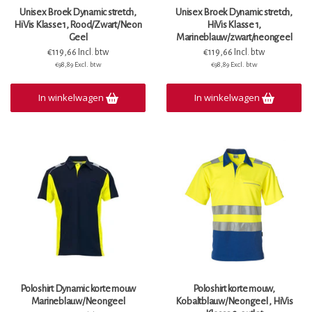
Unisex Broek Dynamic stretch,
Unisex Broek Dynamic stretch,
HiVis Klasse 1, Rood/Zwart/Neon
HiVis Klasse 1,
Geel
Marineblauw/zwart/neongeel
€119,66 Incl. btw
€119,66 Incl. btw
€98,89 Excl. btw
€98,89 Excl. btw
In winkelwagen
In winkelwagen
Poloshirt Dynamic korte mouw
Poloshirt korte mouw,
Marineblauw/Neongeel
Kobaltblauw/Neongeel , HiVis