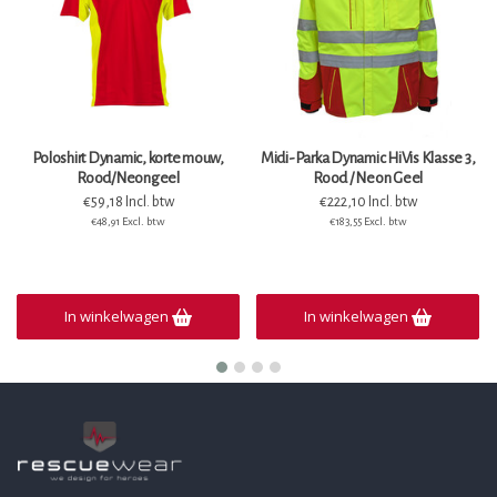
Poloshirt Dynamic, korte mouw,
Midi-Parka Dynamic HiVis Klasse 3,
Rood/Neongeel
Rood / Neon Geel
€59,18 Incl. btw
€222,10 Incl. btw
€48,91 Excl. btw
€183,55 Excl. btw
In winkelwagen
In winkelwagen