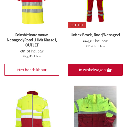
OUTLET
Poloshirt korte mouw,
Unisex Broek , Rood/Neongeel
Neongeel/Rood , HiVis Klasse I,
€64,06 Incl. btw
OUTLET
€52,94 Excl. btw
€81,01 Incl. btw
€66,95 Excl. btw
Niet beschikbaar
In winkelwagen