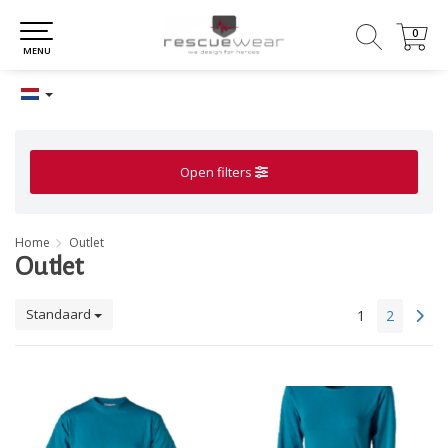
0
0
MENU
Open filters
Home
Outlet
Outlet
Standaard
1
2