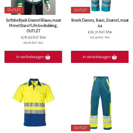
OUTLET
OUTLET
Softshell jack Enamel Blauw, maat
Broek Dames, Basic, Enamel, maat
M met Star of Life bedrukking,
44
OUTLET
€39,31 Incl. btw
€78,65 Incl. btw
€32,49 Excl. btw
€65,00 Excl. btw
In winkelwagen
In winkelwagen
OUTLET