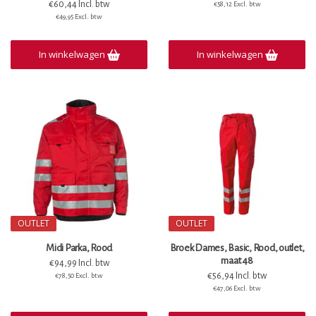
€60,44 Incl. btw
€58,12 Excl. btw
€49,95 Excl. btw
In winkelwagen
In winkelwagen
OUTLET
OUTLET
Midi Parka, Rood
Broek Dames, Basic, Rood, outlet,
maat 48
€94,99 Incl. btw
€56,94 Incl. btw
€78,50 Excl. btw
€47,06 Excl. btw