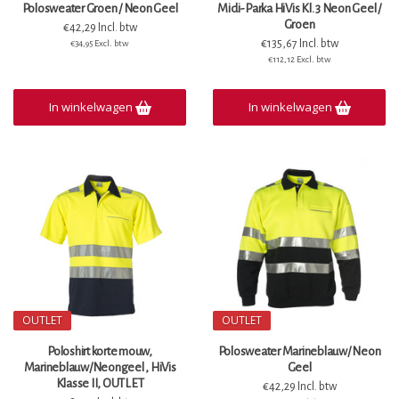
Polosweater Groen / Neon Geel
Midi-Parka HiVis Kl. 3 Neon Geel /
Groen
€42,29 Incl. btw
€135,67 Incl. btw
€34,95 Excl. btw
€112,12 Excl. btw
In winkelwagen
In winkelwagen
OUTLET
OUTLET
Poloshirt korte mouw,
Polosweater Marineblauw/ Neon
Marineblauw/Neongeel , HiVis
Geel
Klasse II, OUTLET
€42,29 Incl. btw