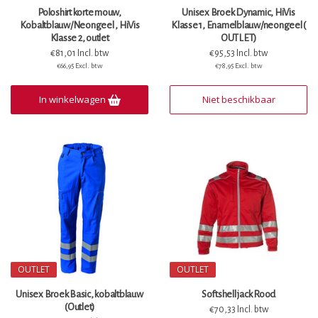
Poloshirt korte mouw,
Unisex Broek Dynamic, HiVis
Kobaltblauw/Neongeel , HiVis
Klasse 1, Enamelblauw/neongeel (
Klasse 2, outlet
OUTLET)
€81,01 Incl. btw
€95,53 Incl. btw
€66,95 Excl. btw
€78,95 Excl. btw
In winkelwagen
Niet beschikbaar
OUTLET
OUTLET
Unisex Broek Basic, kobaltblauw
Softshell jack Rood
(Outlet)
€70,33 Incl. btw