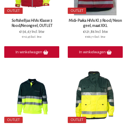
OUTLET
OUTLET
Softshell jas HiVis Klasse 3
Midi-Parka HiVis Kl. 3 Rood / Neon
Rood/Neongeel, OUTLET
geel, maat XXL
€136,67 Incl. btw
€121,86 Incl. btw
€112,95 Excl. btw
€100,71 Excl. btw
In winkelwagen
In winkelwagen
OUTLET
OUTLET