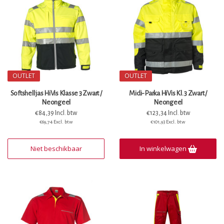
OUTLET
OUTLET
Softshell jas HiVis Klasse 3 Zwart /
Midi-Parka HiVis Kl. 3 Zwart /
Neongeel
Neongeel
€84,39 Incl. btw
€123,34 Incl. btw
€69,74 Excl. btw
€101,93 Excl. btw
Niet beschikbaar
In winkelwagen