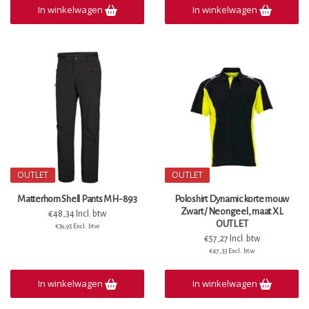
In winkelwagen
In winkelwagen
OUTLET
OUTLET
Matterhorn Shell Pants MH-893
Poloshirt Dynamic korte mouw
Zwart / Neongeel, maat XL
€48,34 Incl. btw
OUTLET
€39,95 Excl. btw
€57,27 Incl. btw
€47,33 Excl. btw
In winkelwagen
In winkelwagen