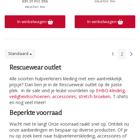
€81,01 Incl. btw
€34,95 Excl. btw
€66,95 Excl. btw
In winkelwagen
In winkelwagen
Standaard
1
2
Rescuewear outlet
Alle soorten hulpverleners kleding met een aantrekkelijk
prijsje? Dan ben je in de Rescuewear outlet op de juiste
plek. In de sale vind je leuke voordelen op
EHBO-kleiding,
veiligheidsschoenen
,
accessoires
,
stretch broeken
, T-shirts
en nog veel meer!
Beperkte voorraad
Wacht niet te lang! Onze voorraad raakt snel op. Ontdek nu
onze aanbiedingen en bespaar op diverse producten. Of je
nu op zoek bent naar hulpverlenerskleding, accessoires of