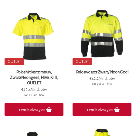
OUTLET
OUTLET
Poloshirt korte mouw,
Polosweater Zwart / Neon Geel
Zwart/Neongeel , HiVis Kl. II,
€42,29 Incl. btw
OUTLET
€34,95 Excl. btw
€49,43 Incl. btw
€40,85 Excl. btw
In winkelwagen
In winkelwagen