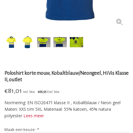
Poloshirt korte mouw, Kobaltblauw/Neongeel, HiVis Klasse
II, outlet
€
81,01
Incl. btw
€66,95
Excl. btw
Normering: EN ISO20471 klasse II , Kobaltblauw / Neon geel
Maten: XXS t/m 5XL Materiaal: 55% katoen, 45% natura
polyester
Lees meer
Maak een keuze:
*