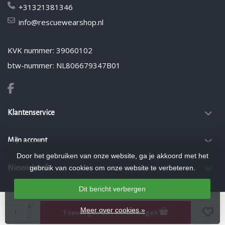
+31321381346
info@rescuewearshop.nl
KVK nummer: 39060102
btw-nummer: NL806679347B01
Klantenservice
Mijn account
Door het gebruiken van onze website, ga je akkoord met het
gebruik van cookies om onze website te verbeteren.
Nieuwsbrief
Dit bericht verbergen
© Copyright 2026 Rescuewearshop.nl
- Theme by
Frontlabel
- Powered by
+
Meer over cookies »
Toevoegen aan winkelwagen
Lightspeed
-