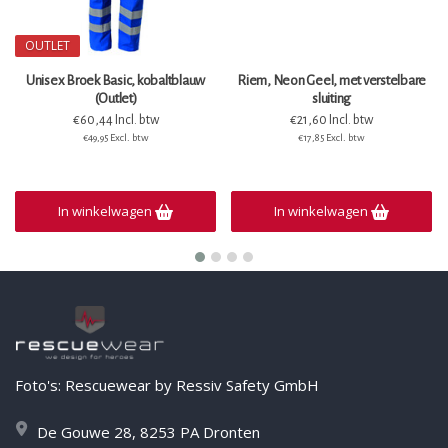
OUTLET
Unisex Broek Basic, kobaltblauw
Riem, Neon Geel, met verstelbare
(Outlet)
sluiting
€60,44 Incl. btw
€21,60 Incl. btw
€49,95 Excl. btw
€17,85 Excl. btw
In winkelwagen
In winkelwagen
Foto's: Rescuewear by Ressiv Safety GmbH
De Gouwe 28, 8253 PA Dronten