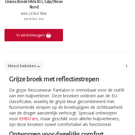
Unisex Broek HiVis Kl.1, Grijs/ Neon
Rood
€60,72 Incl. btw
€50,18 Excl. btw
In winkelwagen
Meest bekeken
1
Grijze broek met reflectiestrepen
De grijze Rescuewear Pantalon is onmisbaar voor de outfit
van een hulpverlener. Deze broeken voldoen aan de EU-
classificatie, waarbij de grijze kleur gecombineerd met
fluoriserende strepen op de broekspijpen de zichtbaarheid
van de drager aanzienlijk verhoogt. Speciaal ontworpen
voor
EHBO'ers
, maar geschikt voor allerlei hulpverleners,
zijn deze broeken zowel comfortabel als functioneel.
Ontworpen voor dagelijks comfort