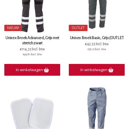
NIEUW!
OUTLET
Unisex Broek Advanced, Grijs met
Unisex Broek Basic, Grijs (OUTLET
stretch zwart
€42,53 Incl. btw
€114,72 Incl. btw
€35,15 Excl. btw
€94,81 Excl. btw
In winkelwagen
In winkelwagen