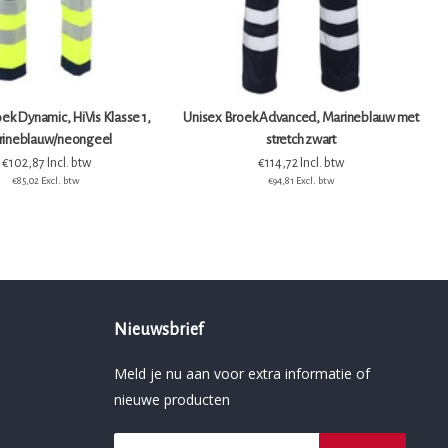
ek Dynamic, HiVis Klasse 1,
Unisex Broek Advanced, Marineblauw met
ineblauw/neongeel
stretch zwart
€102,87 Incl. btw
€114,72 Incl. btw
€85,02 Excl. btw
€94,81 Excl. btw
Nieuwsbrief
Meld je nu aan voor extra informatie of
nieuwe producten