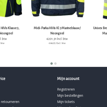
HiVis Klasse 3,
Midi-Parka HiVis Kl. 3 Marineblauw /
Unisex Bro
 Neongeel
Neongeel
Mar
l. btw
€201,91 Incl. btw
. btw
€166,87 Excl. btw
ice
Mijn account
Registreren
Mijn bestellingen
 retourneren
Mijn tickets