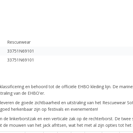
Rescuewear
33751N69101
33751N69101
lassificering en behoord tot de officiële EHBO kleding lijn. De mari
traling van de EHBO'er.
leveren de goede zichtbaarheid en uitstraling van het Rescuewear Sof
 goed herkenbaar zijn op festivals en evenementen!
 de linkerborstzak en een verticale zak op de rechterborst. De twee 
nt de mouwen van het jack afritsen, wat het met al zijn opties tot he