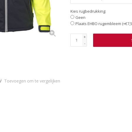
Kies rugbedrukking:
Geen
Plaats EHBO rugembleem (+€7,5
+
-
/
Toevoegen om te vergelijken