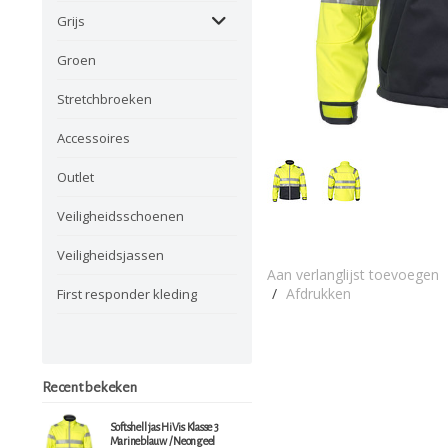
Grijs
Groen
Stretchbroeken
Accessoires
Outlet
Veiligheidsschoenen
Veiligheidsjassen
Aan verlanglijst toevoegen
/
Afdrukken
First responder kleding
Recent bekeken
Softshell jas HiVis Klasse 3
Marineblauw / Neongeel