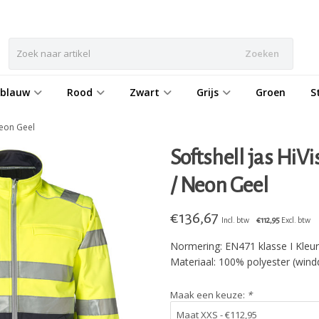
Zoeken
eblauw
Rood
Zwart
Grijs
Groen
S
Neon Geel
Softshell jas HiV
/ Neon Geel
€
136,67
Incl. btw
€112,95
Excl. btw
Normering: EN471 klasse I Kleu
Materiaal: 100% polyester (wind
Maak een keuze:
*