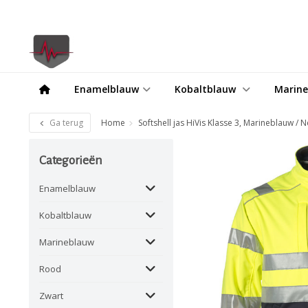
Enamelblauw
Kobaltblauw
Marin
Ga terug
Home
Softshell jas HiVis Klasse 3, Marineblauw / 
Categorieën
Enamelblauw
Kobaltblauw
Marineblauw
Rood
Zwart