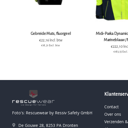
Gebreide Muts, fluorgeel
Midi-Parka Dynamic 
Marineblauw /
€22,16 Incl. btw
€18,31 Excl. btw
€222,10 Inc
€183,55 Excl
Klantenserv
Contact
Foto's: Rescuewear by Ressiv Safety GmbH
Over ons
Verzenden &
De Gouwe 28, 8253 PA Dronten