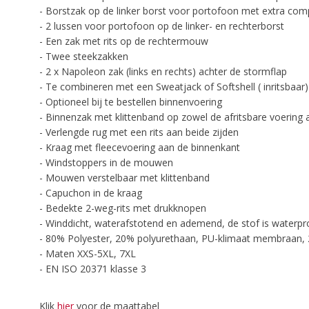
- Borstzak op de linker borst voor portofoon met extra comp
- 2 lussen voor portofoon op de linker- en rechterborst
- Een zak met rits op de rechtermouw
- Twee steekzakken
- 2 x Napoleon zak (links en rechts) achter de stormflap
- Te combineren met een Sweatjack of Softshell ( inritsbaar)
- Optioneel bij te bestellen binnenvoering
- Binnenzak met klittenband op zowel de afritsbare voering 
- Verlengde rug met een rits aan beide zijden
- Kraag met fleecevoering aan de binnenkant
- Windstoppers in de mouwen
- Mouwen verstelbaar met klittenband
- Capuchon in de kraag
- Bedekte 2-weg-rits met drukknopen
- Winddicht, waterafstotend en ademend, de stof is waterpr
- 80% Polyester, 20% polyurethaan, PU-klimaat membraan, 2
- Maten XXS-5XL, 7XL
- EN ISO 20371 klasse 3
Klik
hier
voor de maattabel