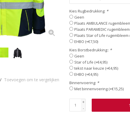
Kies Rugbedrukking:
*
Geen
Plaats AMBULANCE rugembleem 
Plaats PARAMEDIC rugembleem 
Plaats Star of Life rugembleem 
EHBO (+€7,50)
Kies Borstbedrukking::
*
Geen
Star of Life (+€4,95)
tekst naar keuze (+€4,95)
EHBO (+€4,95)
/
Toevoegen om te vergelijken
Binnenvoering:
*
Met binnenvoering (+€15,25)
+
-