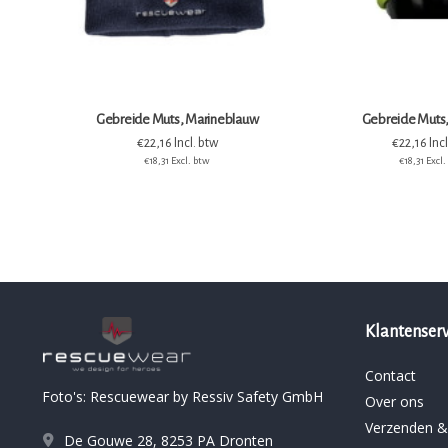
Gebreide Muts, Marineblauw
Gebreide Muts,
€22,16 Incl. btw
€22,16 Incl
€18,31 Excl. btw
€18,31 Excl
Klantenserv
Contact
Foto's: Rescuewear by Ressiv Safety GmbH
Over ons
Verzenden &
De Gouwe 28, 8253 PA Dronten