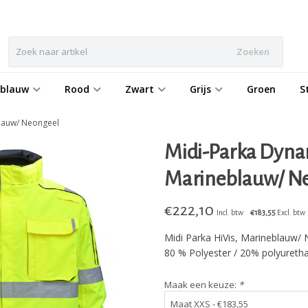
Zoeken
eblauw
Rood
Zwart
Grijs
Groen
S
blauw/ Neongeel
Midi-Parka Dynam
Marineblauw/ N
€
222,10
Incl. btw
€183,55
Excl. btw
Midi Parka HiVis, Marineblauw/ 
80 % Polyester / 20% polyureth
Maak een keuze:
*