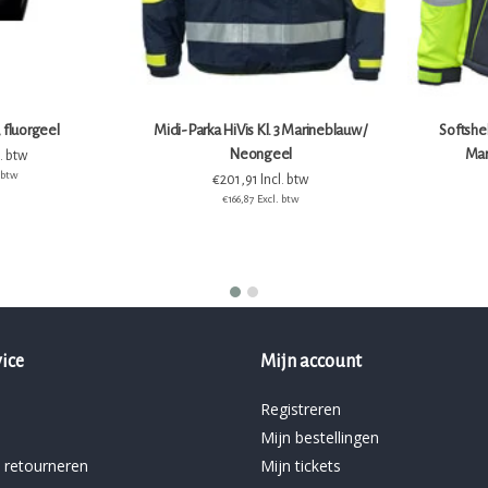
 fluorgeel
Midi-Parka HiVis Kl. 3 Marineblauw /
Softshel
Neongeel
Mar
. btw
. btw
€201,91 Incl. btw
€166,87 Excl. btw
ice
Mijn account
Registreren
Mijn bestellingen
 retourneren
Mijn tickets