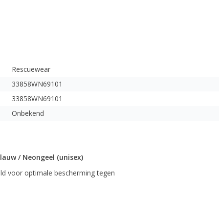
Rescuewear
33858WN69101
33858WN69101
Onbekend
lauw / Neongeel (unisex)
eld voor optimale bescherming tegen