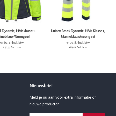
l Dynamic, HiVis klasse 3,
Unisex Broek Dynamic, HiVis Klasse 1,
ineblauw/Neongeel
Marineblauw/neongeel
€160,39 Incl. btw
€102,87 Incl. btw
€132,55 Excl. btw
€85,02 Excl. btw
Nieuwsbrief
Meld je nu aan voor extra informatie of
nieuwe producten