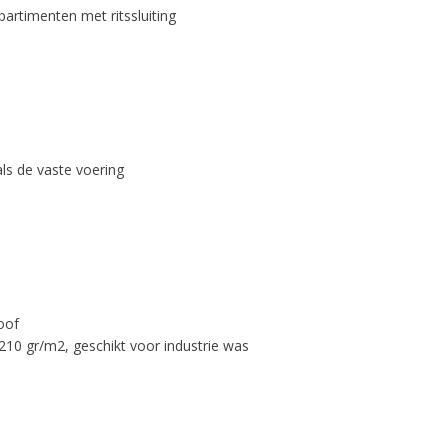
artimenten met ritssluiting
als de vaste voering
oof
10 gr/m2, geschikt voor industrie was