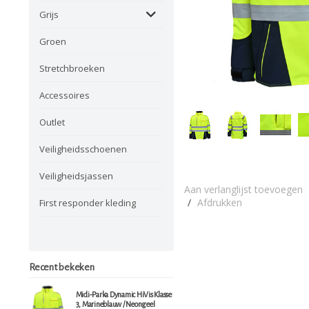
Grijs
Groen
Stretchbroeken
Accessoires
Outlet
Veiligheidsschoenen
Veiligheidsjassen
Aan verlanglijst toevoegen
/
Afdrukken
First responder kleding
Recent bekeken
Midi-Parka Dynamic HiVis Klasse
3, Marineblauw / Neongeel