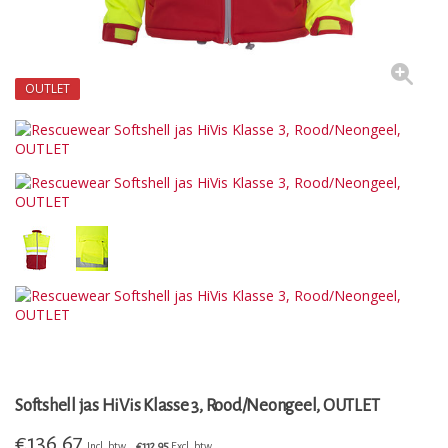
OUTLET
Softshell jas HiVis Klasse 3, Rood/Neongeel, OUTLET
€
136,67
Incl. btw
€112,95
Excl. btw