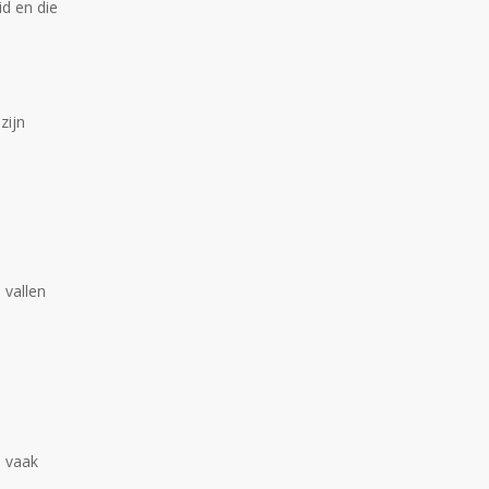
id en die
zijn
 vallen
n vaak