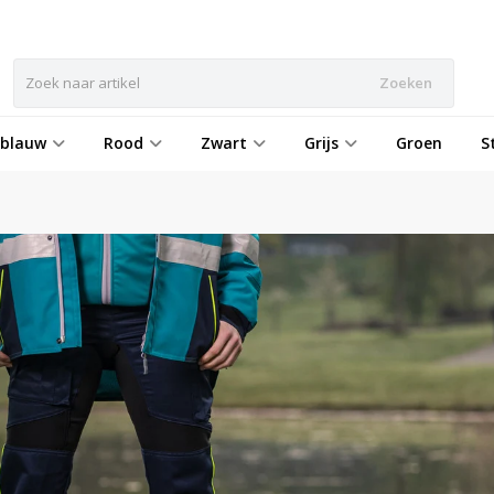
Zoeken
eblauw
Rood
Zwart
Grijs
Groen
S