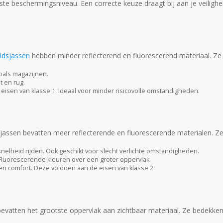
iste beschermingsniveau. Een correcte keuze draagt bij aan je veilighe
eidsjassen
hebben minder reflecterend en fluorescerend materiaal. Ze 
oals magazijnen.
t en rug.
eisen van klasse 1. Ideaal voor minder risicovolle omstandigheden.
 jassen bevatten meer reflecterende en fluorescerende materialen. Ze
lheid rijden. Ook geschikt voor slecht verlichte omstandigheden.
Fluorescerende kleuren over een groter oppervlak.
n comfort. Deze voldoen aan de eisen van klasse 2.
evatten het grootste oppervlak aan zichtbaar materiaal. Ze bedekke