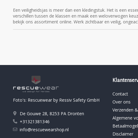
Een veiligheidsjas is meer dan een kledingstuk. Het is een essen
verschillen tussen de klassen en maak een weloverwogen keuz
bekijk ons assortiment online. Werk zichtbaar en veilig, onge
Klantenserv
Contact
Foto's: Rescuewear by Ressiv Safety GmbH
Over ons
Verzenden &
De Gouwe 28, 8253 PA Dronten
Algemene v
+31321381346
Betaalmogel
info@rescuewearshop.nl
Disclaimer