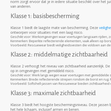
norm zorgt ervoor dat je in iedere situatie beschikt over het ju
van anderen.
Klasse 1: basisbescherming
Klasse 1 biedt de laagste mate van bescherming. Deze
veiligh
ontworpen voor situaties met een laag risico.
Geschikt voor:
Werkomgevingen waar voertuigen langzaam rijden, z
Kenmerken:
Beperkte reflecterende elementen, vaak alleen op bors
Voorbeeld:
Rescuewear biedt veiligheidsvesten die voldoen aan de 
Klasse 2: middelmatige zichtbaarheid
Klasse 2 verhoogt het niveau van zichtbaarheid aanzienlijk. De
op in omgevingen met gemiddeld risico.
Geschikt voor:
Werk langs wegen waar voertuigen met gemiddelde sne
Kenmerken:
Brede reflecterende strepen rondom de borst en rug. 
Voorbeeld:
Softshell-jassen van Rescuewear bieden zichtbaarheid e
Klasse 3: maximale zichtbaarheid
Klasse 3 biedt het hoogste beschermingsniveau. Deze jassen b
het hele lichaam, inclusief armen en benen.