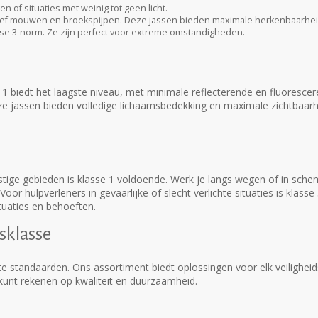
of situaties met weinig tot geen licht.
sief mouwen en broekspijpen. Deze jassen bieden maximale herkenbaarhei
se 3-norm. Ze zijn perfect voor extreme omstandigheden.
se 1 biedt het laagste niveau, met minimale reflecterende en fluoresce
ze jassen bieden volledige lichaamsbedekking en maximale zichtbaarhe
stige gebieden is klasse 1 voldoende. Werk je langs wegen of in sche
 hulpverleners in gevaarlijke of slecht verlichte situaties is klasse
ituaties en behoeften.
sklasse
e standaarden. Ons assortiment biedt oplossingen voor elk veiligheid
e kunt rekenen op kwaliteit en duurzaamheid.