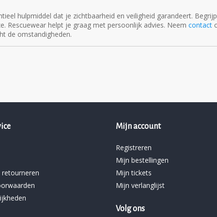
tieel hulpmiddel dat je zichtbaarheid en veiligheid garandeert. Begrij
e. Rescuewear helpt je graag met persoonlijk advies. Neem
contact
o
acht de omstandigheden.
ice
Mijn account
Registreren
Mijn bestellingen
 retourneren
Mijn tickets
oorwaarden
Mijn verlanglijst
ijkheden
Volg ons