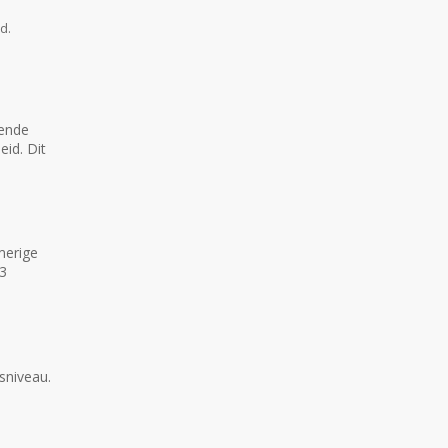
d.
rende
id. Dit
merige
 3
sniveau.