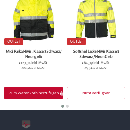
OUTLET
OUTLET
Midi Parka HiVis, Klasse 3 Schwarz/
Softshell Jacke HiVis Klasse 3
Neongelb
Schwarz / Neon Gelb
€123,34 Inkl. MwSt.
€84,39 Inkl. MwSt.
€101,93 exkl. MwSt.
€69,74 exkl. MwSt.
Zum Warenkorb hinzufügen
Nicht verfügbar