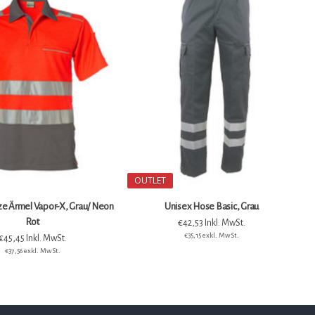
sex Hose Basic, Grau
T-shirt langarm James, Grau
€42,53 Inkl. MwSt.
€18,51 Inkl. MwSt.
€35,15 exkl. MwSt.
€15,30 exkl. MwSt.