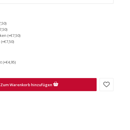
,50)
,50)
en (+€7,50)
(+€7,50)
 (+€4,95)
Zum Warenkorb hinzufügen