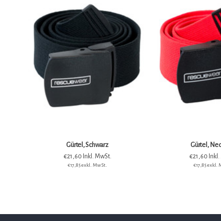
OUTLET
Gürtel, Neon Rot
Unisex Hose HiVis, 
€21,60 Inkl. MwSt.
€60,72 Inkl
€17,85 exkl. MwSt.
€50,18 exkl.