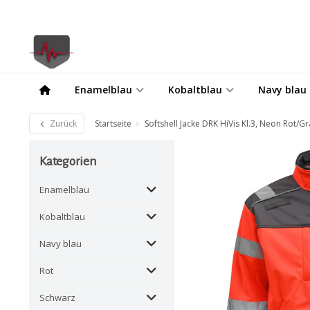
Enamelblau
Kobaltblau
Navy blau
Zurück
Startseite
Softshell Jacke DRK HiVis Kl.3, Neon Rot/G
Kategorien
Enamelblau
Kobaltblau
Navy blau
Rot
Schwarz