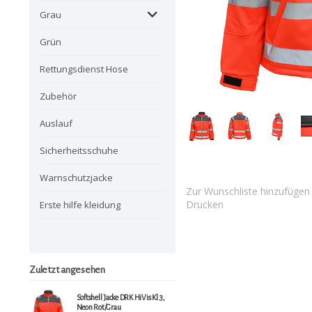
Grau
Grün
Rettungsdienst Hose
Zubehör
Auslauf
Sicherheitsschuhe
Warnschutzjacke
Zur Wunschliste hinzufügen
Drucken
Erste hilfe kleidung
Zuletzt angesehen
Softshell Jacke DRK HiVis Kl.3,
Neon Rot/Grau