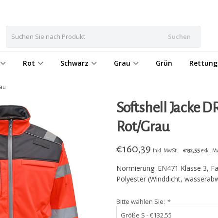
Suchen
Rot
Schwarz
Grau
Grün
Rettung
rau
Softshell Jacke D
Rot/Grau
€
160,39
Inkl. MwSt.
€132,55
exkl. M
Normierung: EN471 Klasse 3, Fa
Polyester (Winddicht, wasserab
Bitte wählen Sie:
*