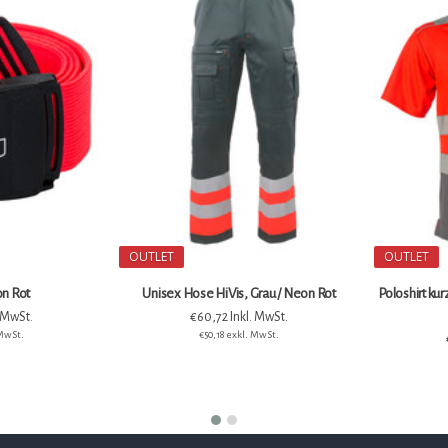
OUTLET
OUTLET
Grau / Neon Rot
Poloshirt kurze Ärmel Vapor-X, Grau/ Neon
Uni
Rot
. MwSt.
 MwSt.
€45,45 Inkl. MwSt.
€37,56 exkl. MwSt.