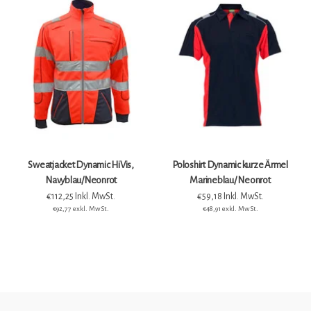
Sweatjacket Dynamic HiVis,
Poloshirt Dynamic kurze Ärmel
Navyblau/Neonrot
Marineblau/ Neonrot
€112,25 Inkl. MwSt.
€59,18 Inkl. MwSt.
€92,77 exkl. MwSt.
€48,91 exkl. MwSt.