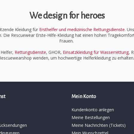
We design for heroes
itzende Kleidung für
Ersthelfer und medizinische Rettungsdienste
. Un
. Die Rescuewear Erste-Hilfe-Kleidung hat einen hohen Tragekomfo
Frauen.
 Helfer,
Rettungsdienste
, GHOR,
Einsatzkleidung für Wasserrettung
, 
Rescuewearshop wenden, um hochwertige Helferkleidung zu erhalten
nst
Mein Konto
Kundenkonto anlegen
Meine Bestellungen
ücksendungen
Meine Nachrichten (Tickets)
dingungen
Mein Wunschzettel