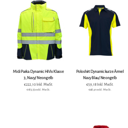
Midi Parka Dynamic HiVis Klasse
Poloshirt Dynamic kurze Ärmel
3, Navy/ Neongelb
Navy Blau/ Neongelb
€222,10 Inkl. MwSt.
€59,18 Inkl. MwSt.
€183,55 exkl. MwSt.
€48,91 exkl. MwSt.