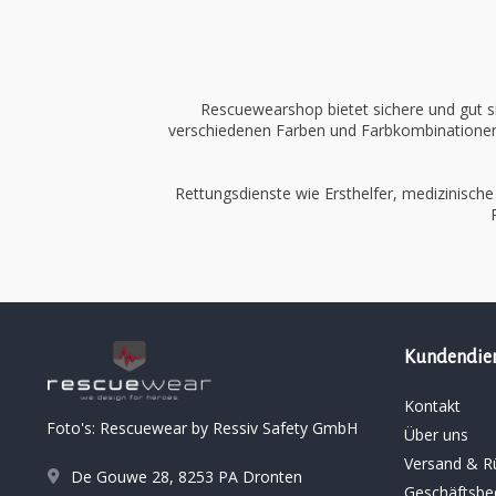
Rescuewearshop bietet sichere und gut s
verschiedenen Farben und Farbkombinationen
Rettungsdienste wie Ersthelfer, medizinische
Kundendie
Kontakt
Foto's: Rescuewear by Ressiv Safety GmbH
Über uns
Versand & R
De Gouwe 28, 8253 PA Dronten
Geschäftsbe