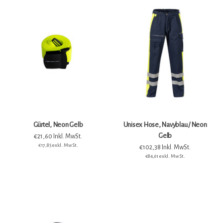
Gürtel, Neon Gelb
Unisex Hose, Navyblau / Neon
Gelb
€21,60 Inkl. MwSt.
€17,85 exkl. MwSt.
€102,38 Inkl. MwSt.
€84,61 exkl. MwSt.