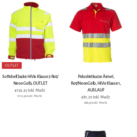
OUTLET
Softshell Jacke HiVis Klasse 3 Rot/
Poloshirt kurze Ärmel,
Neon Gelb, OUTLET
Rot/NeonGelb, HiVis Klasse 1,
AUSLAUF
€136,67 Inkl. MwSt.
€112,95 exkl. MwSt.
€81,01 Inkl. MwSt.
€66,95 exkl. MwSt.