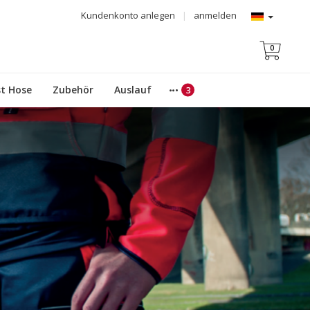
Kundenkonto anlegen
|
anmelden
0
t Hose
Zubehör
Auslauf