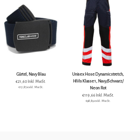
Gürtel, Navy Blau
Unisex Hose Dynamic stretch,
HiVis Klasse 1, Navy/Schwarz/
€21,60 Inkl. MwSt.
€17,85 exkl. MwSt.
Neon Rot
€119,66 Inkl. MwSt.
€98,89 exkl. MwSt.