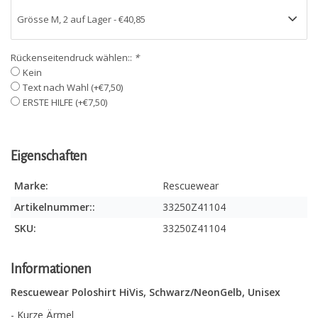
Rückenseitendruck wählen::
*
Kein
Text nach Wahl (+€7,50)
ERSTE HILFE (+€7,50)
Eigenschaften
Marke:
Rescuewear
Artikelnummer::
33250Z41104
SKU:
33250Z41104
Informationen
Rescuewear Poloshirt HiVis, Schwarz/NeonGelb, Unisex
- Kurze Ärmel