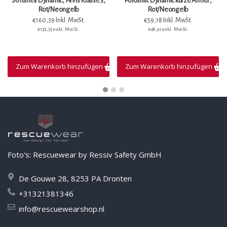
Softshell Dynamic, HiVis Klasse 3,
Poloshirt Dynamic kurze Ärmel ,
Rot/Neongelb
Rot/Neongelb
€160,39 Inkl. MwSt.
€59,18 Inkl. MwSt.
€132,55 exkl. MwSt.
€48,91 exkl. MwSt.
Zum Warenkorb hinzufügen
Zum Warenkorb hinzufügen
Foto's: Rescuewear by Ressiv Safety GmbH
De Gouwe 28, 8253 PA Dronten
+31321381346
info@rescuewearshop.nl