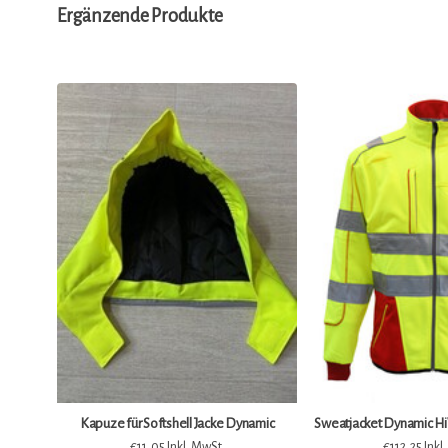
Ergänzende Produkte
Kapuze für Softshell Jacke Dynamic
Sweatjacket Dynamic Hi
€11,05 Inkl. MwSt.
€112,25 Inkl