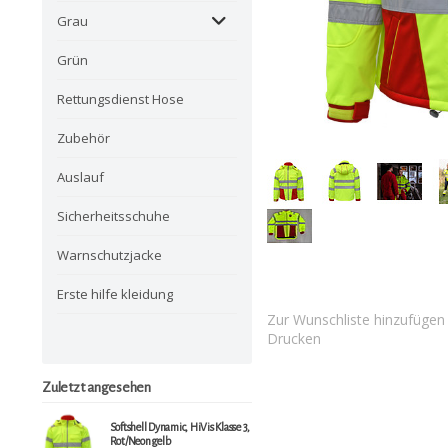
Grau
Grün
Rettungsdienst Hose
Zubehör
Auslauf
Sicherheitsschuhe
Warnschutzjacke
Erste hilfe kleidung
Zur Wunschliste hinzufügen
Drucken
Zuletzt angesehen
Softshell Dynamic, HiVis Klasse 3,
Rot/Neongelb