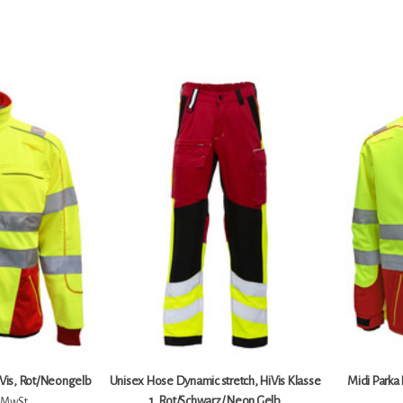
Vis, Rot/Neongelb
Unisex Hose Dynamic stretch, HiVis Klasse
Midi Parka 
1, Rot/Schwarz/ Neon Gelb
. MwSt.