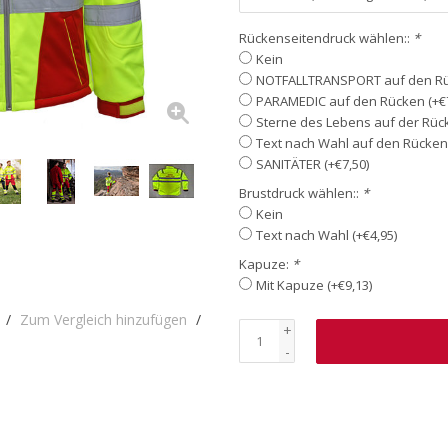
Rückenseitendruck wählen::
*
Kein
NOTFALLTRANSPORT auf den Rüc
PARAMEDIC auf den Rücken (+€7
Sterne des Lebens auf der Rück
Text nach Wahl auf den Rücken 
SANITÄTER (+€7,50)
Brustdruck wählen::
*
Kein
Text nach Wahl (+€4,95)
Kapuze:
*
Mit Kapuze (+€9,13)
/
Zum Vergleich hinzufügen
/
+
-