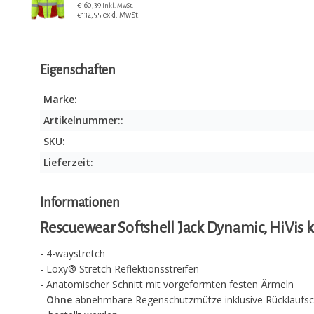
€160,39
Inkl. MwSt.
€132,55 exkl. MwSt.
Eigenschaften
Marke:
Artikelnummer::
SKU:
Lieferzeit:
Informationen
Rescuewear Softshell Jack Dynamic, HiVis k
- 4-waystretch
- Loxy® Stretch Reflektionsstreifen
- Anatomischer Schnitt mit vorgeformten festen Ärmeln
-
Ohne
abnehmbare Regenschutzmütze inklusive Rücklaufsch