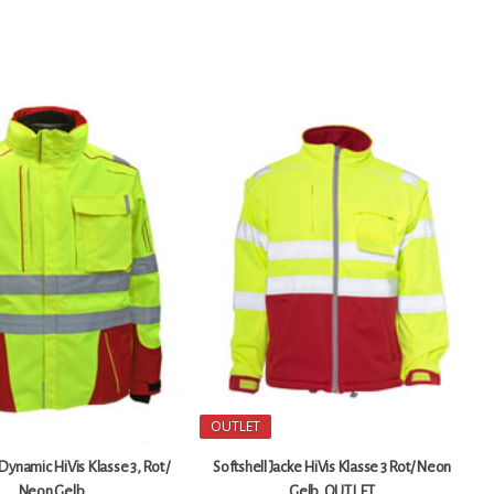
OUTLET
Dynamic HiVis Klasse 3, Rot /
Softshell Jacke HiVis Klasse 3 Rot/ Neon
Neon Gelb
Gelb, OUTLET