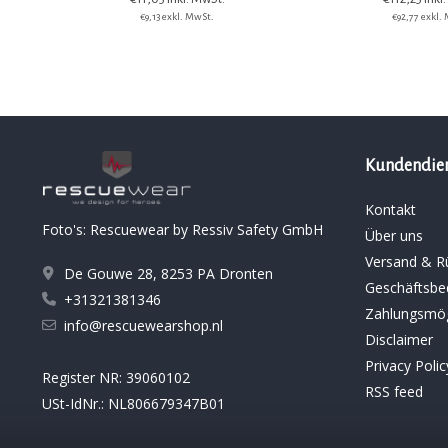
€9,13 exkl. MwSt.
€92,77 exkl.
Kundendie
Kontakt
Foto's: Rescuewear by Ressiv Safety GmbH
Über uns
Versand & R
De Gouwe 28, 8253 PA Dronten
Geschäftsbe
+31321381346
Zahlungsmög
info@rescuewearshop.nl
Disclaimer
Privacy Polic
Register NR: 39060102
RSS feed
USt-IdNr.: NL806679347B01