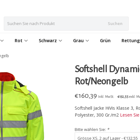
Suchen
Rot
Schwarz
Grau
Grün
Rettung
ongelb
Softshell Dynamic
Rot/Neongelb
€
160,39
Inkl. MwSt.
€132,55
exkl. M
Softshell Jacke HiVis Klasse 3, 
Polyester, 300 Gr./m2
Lesen Si
Bitte wählen Sie:
*