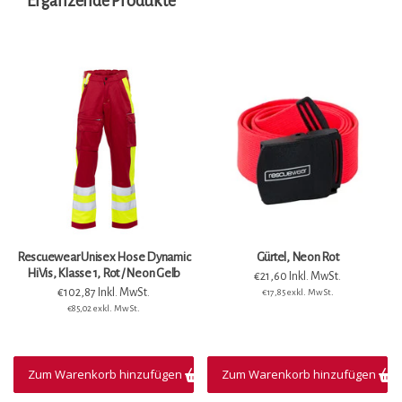
Ergänzende Produkte
Rescuewear Unisex Hose Dynamic
Gürtel, Neon Rot
HiVis, Klasse 1, Rot / Neon Gelb
€21,60 Inkl. MwSt.
€102,87 Inkl. MwSt.
€17,85 exkl. MwSt.
€85,02 exkl. MwSt.
Zum Warenkorb hinzufügen
Zum Warenkorb hinzufügen