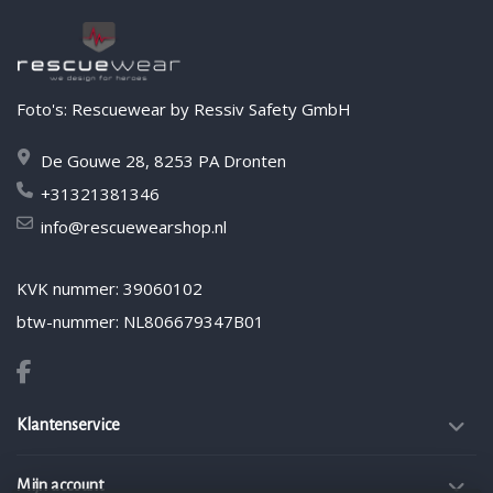
Foto's: Rescuewear by Ressiv Safety GmbH
De Gouwe 28, 8253 PA Dronten
+31321381346
info@rescuewearshop.nl
KVK nummer: 39060102
btw-nummer: NL806679347B01
Klantenservice
Mijn account