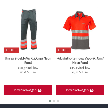
OUTLET
OUTLET
Unisex Broek HiVis Kl.1, Grijs/ Neon
Poloshirt korte mouw Vapor-X, Grijs/
Rood
Neon Rood
€60,72 Incl. btw
€45,45 Incl. btw
€50,18 Excl. btw
€37,56 Excl. btw
In winkelwagen
In winkelwagen