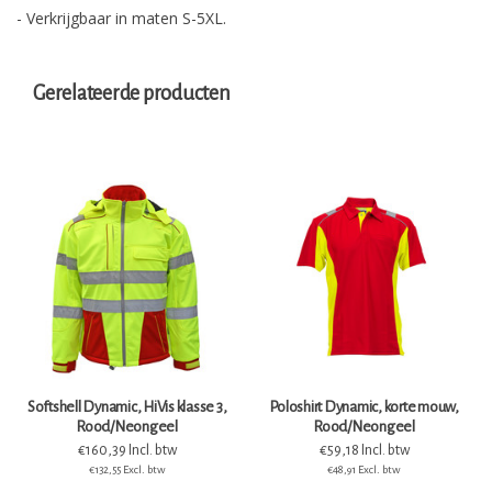
- Verkrijgbaar in maten S-5XL.
Gerelateerde producten
Softshell Dynamic, HiVis klasse 3,
Poloshirt Dynamic, korte mouw,
Rood/Neongeel
Rood/Neongeel
€160,39 Incl. btw
€59,18 Incl. btw
€132,55 Excl. btw
€48,91 Excl. btw