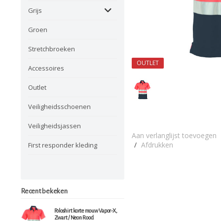
Grijs
Groen
Stretchbroeken
OUTLET
Accessoires
Outlet
Veiligheidsschoenen
Veiligheidsjassen
Aan verlanglijst toevoegen
/
Afdrukken
First responder kleding
Recent bekeken
Poloshirt korte mouw Vapor-X,
Zwart / Neon Rood