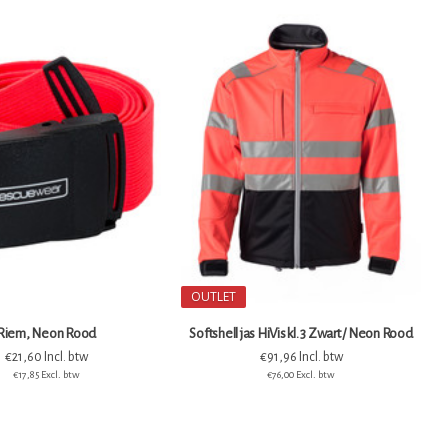
OUTLET
Riem, Neon Rood
Softshell jas HiVis kl. 3 Zwart / Neon Rood
€21,60 Incl. btw
€91,96 Incl. btw
€17,85 Excl. btw
€76,00 Excl. btw