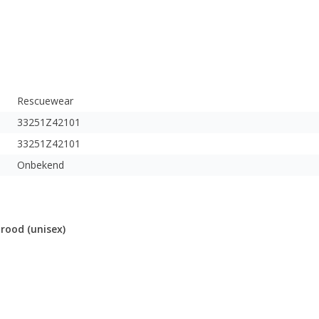
Rescuewear
33251Z42101
33251Z42101
Onbekend
rood (unisex)