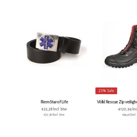
23%
Sale
Riem Star of Life
Völkl Rescue Zip veilig
€33,28 Incl. btw
€120,94 Inc
€27,50 Excl. btw
€99,95 Excl