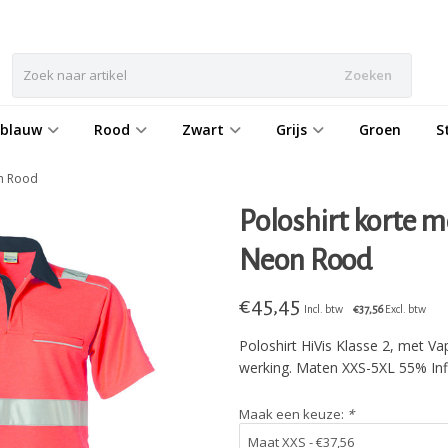
Zoeken
eblauw
Rood
Zwart
Grijs
Groen
S
on Rood
Poloshirt korte 
Neon Rood
€
45,45
Incl. btw
€37,56
Excl. btw
Poloshirt HiVis Klasse 2, met V
werking. Maten XXS-5XL 55% Inf
Maak een keuze:
*