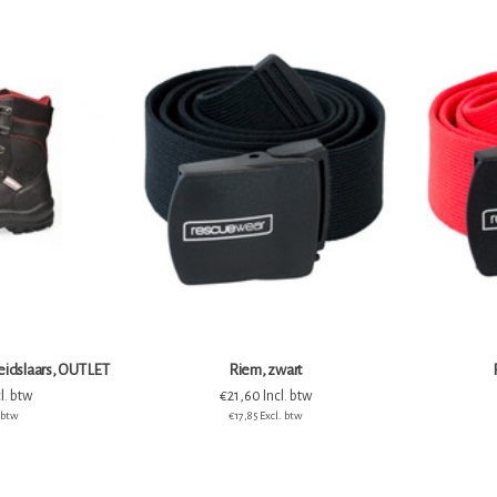
heidslaars, OUTLET
Riem, zwart
l. btw
€21,60 Incl. btw
. btw
€17,85 Excl. btw