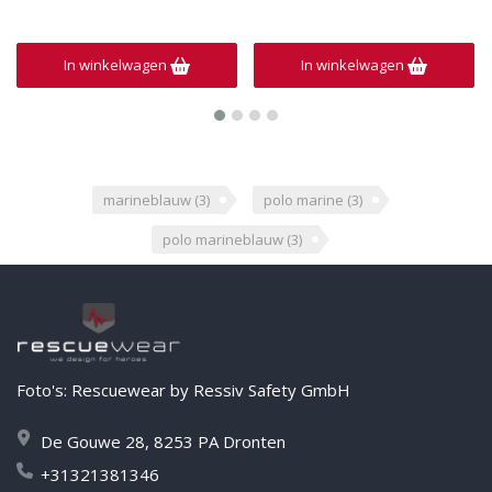
In winkelwagen
In winkelwagen
marineblauw
(3)
polo marine
(3)
polo marineblauw
(3)
Foto's: Rescuewear by Ressiv Safety GmbH
De Gouwe 28, 8253 PA Dronten
+31321381346