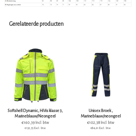
Gerelateerde producten
Softshell Dynamic, HiVis klasse 3,
Unisex Broek ,
Marineblauw/Neongeel
Marineblauw/neongeel
€160,39 Incl. btw
€102,38 Incl. btw
€132,55 Excl. btw
€84,61 Excl. btw