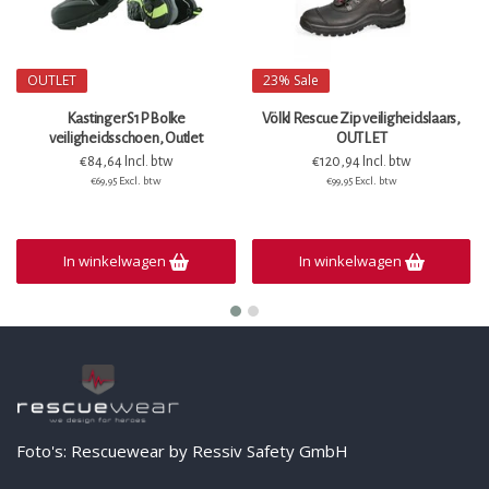
OUTLET
23%
Sale
Kastinger S1P Bolke
Völkl Rescue Zip veiligheidslaars,
veiligheidsschoen, Outlet
OUTLET
€84,64 Incl. btw
€120,94 Incl. btw
€69,95 Excl. btw
€99,95 Excl. btw
In winkelwagen
In winkelwagen
Foto's: Rescuewear by Ressiv Safety GmbH