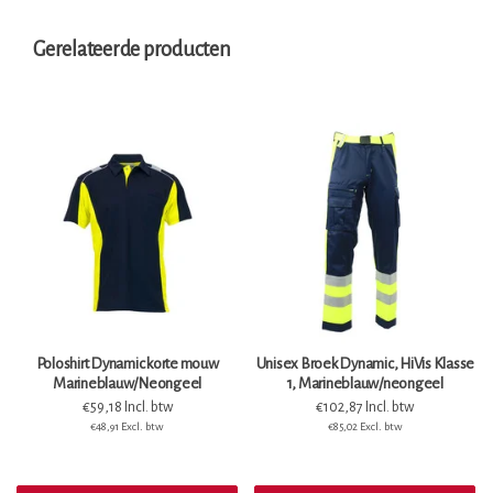
Gerelateerde producten
Poloshirt Dynamic korte mouw
Unisex Broek Dynamic, HiVis Klasse
Marineblauw/Neongeel
1, Marineblauw/neongeel
€59,18 Incl. btw
€102,87 Incl. btw
€48,91 Excl. btw
€85,02 Excl. btw