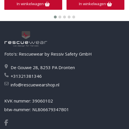
In winkelwagen
In winkelwagen
Foto's: Rescuewear by Ressiv Safety GmbH
De Gouwe 28, 8253 PA Dronten
+31321381346
info@rescuewearshop.nl
KVK nummer: 39060102
btw-nummer: NL806679347B01