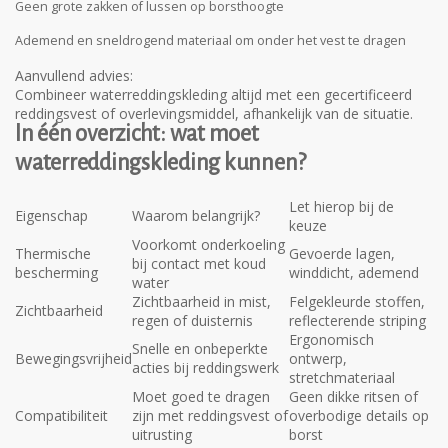
Geen grote zakken of lussen op borsthoogte
Ademend en sneldrogend materiaal om onder het vest te dragen
Aanvullend advies:
Combineer waterreddingskleding altijd met een gecertificeerd
reddingsvest of overlevingsmiddel, afhankelijk van de situatie.
In één overzicht: wat moet
waterreddingskleding kunnen?
Let hierop bij de
Eigenschap
Waarom belangrijk?
keuze
Voorkomt onderkoeling
Thermische
Gevoerde lagen,
bij contact met koud
bescherming
winddicht, ademend
water
Zichtbaarheid in mist,
Felgekleurde stoffen,
Zichtbaarheid
regen of duisternis
reflecterende striping
Ergonomisch
Snelle en onbeperkte
Bewegingsvrijheid
ontwerp,
acties bij reddingswerk
stretchmateriaal
Moet goed te dragen
Geen dikke ritsen of
Compatibiliteit
zijn met reddingsvest of
overbodige details op
uitrusting
borst