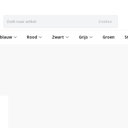
Zoeken
eblauw
Rood
Zwart
Grijs
Groen
S