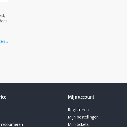
id,
jdens
zen »
ice
Mijn account
Registreren
Mijn bestellingen
 retourneren
Mijn tickets