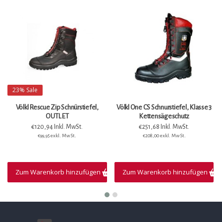
23%
Sale
Völkl Rescue Zip Schnürstiefel,
Völkl One CS Schnurstiefel, Klasse 3
OUTLET
Kettensägeschutz
€120,94 Inkl. MwSt.
€251,68 Inkl. MwSt.
€99,95 exkl. MwSt.
€208,00 exkl. MwSt.
Zum Warenkorb hinzufügen
Zum Warenkorb hinzufügen