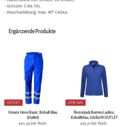
- Grössen: S bis 5XL
- Waschanleitung: max. 40° Celsius
Ergänzende Produkte
OUTLET
25%
Sale
Unisex Hose Basic, Kobalt Blau
Fleecejack Bormio Ladies,
(Outlet)
Kobaltblau, Größe M OUTLET
€60,44 Inkl. MwSt.
€29,71 Inkl. MwSt.