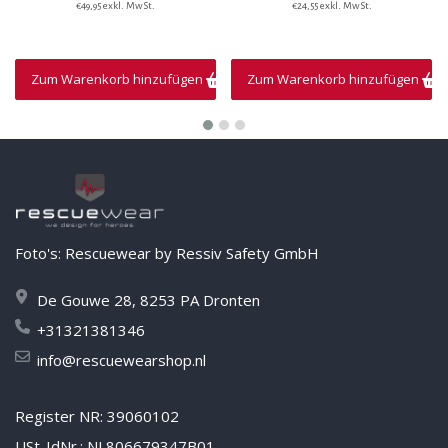
€49,95 exkl. MwSt.
€24,55 exkl. MwSt.
Zum Warenkorb hinzufügen
Zum Warenkorb hinzufügen
Foto's: Rescuewear by Ressiv Safety GmbH
De Gouwe 28, 8253 PA Dronten
+31321381346
info@rescuewearshop.nl
Register NR: 39060102
USt-IdNr.: NL806679347B01