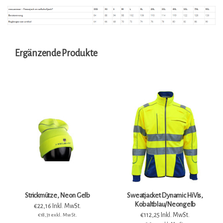
Ergänzende Produkte
Strickmütze, Neon Gelb
Sweatjacket Dynamic HiVis,
Kobaltblau/Neongelb
€22,16 Inkl. MwSt.
€112,25 Inkl. MwSt.
€18,31 exkl. MwSt.