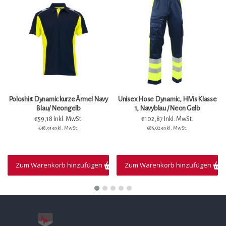
Poloshirt Dynamic kurze Ärmel Navy
Unisex Hose Dynamic, HiVis Klasse
Blau/ Neongelb
1, Navyblau / Neon Gelb
€59,18 Inkl. MwSt.
€102,87 Inkl. MwSt.
€48,91 exkl. MwSt.
€85,02 exkl. MwSt.
Zum Warenkorb hinzufügen
Zum Warenkorb hinzufügen