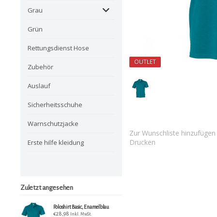
Grau
Grün
Rettungsdienst Hose
OUTLET
Zubehör
Auslauf
Sicherheitsschuhe
Warnschutzjacke
Zur Wunschliste hinzufügen
Drucken
Erste hilfe kleidung
Zuletzt angesehen
Poloshirt Basic, Enamelblau
€28,98
Inkl. MwSt.