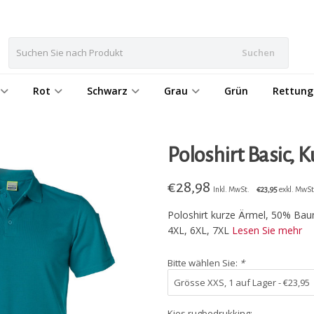
Suchen
Rot
Schwarz
Grau
Grün
Rettung
Poloshirt Basic,
€
28,98
Inkl. MwSt.
€23,95
exkl. MwSt
Poloshirt kurze Ärmel, 50% Bau
4XL, 6XL, 7XL
Lesen Sie mehr
Bitte wählen Sie:
*
Kies rugbedrukking: