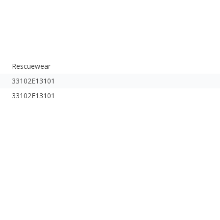
Rescuewear
33102E13101
33102E13101