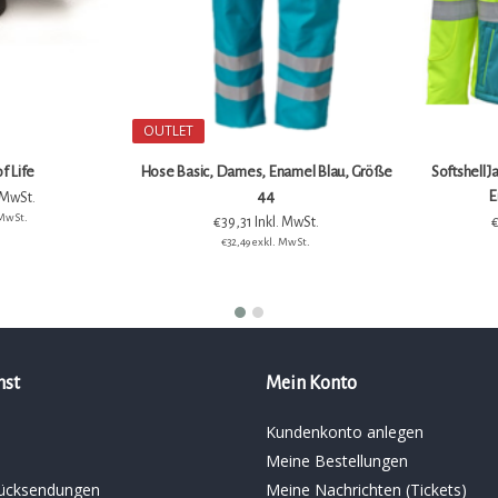
OUTLET
of Life
Hose Basic, Dames, Enamel Blau, Größe
Softshell J
44
E
 MwSt.
 MwSt.
€39,31 Inkl. MwSt.
€
€32,49 exkl. MwSt.
nst
Mein Konto
Kundenkonto anlegen
Meine Bestellungen
ücksendungen
Meine Nachrichten (Tickets)