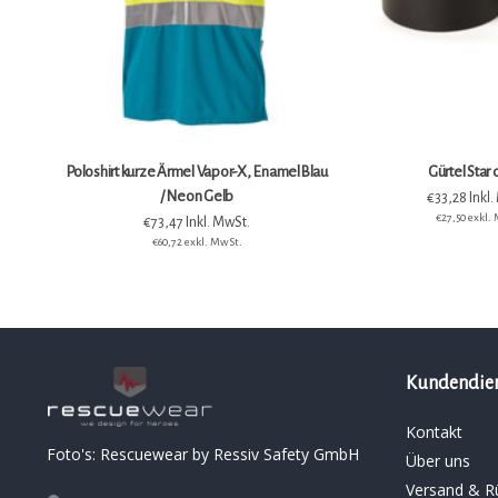
Poloshirt kurze Ärmel Vapor-X, EnamelBlau
Gürtel Star 
/ Neon Gelb
€33,28 Inkl.
€27,50 exkl.
€73,47 Inkl. MwSt.
€60,72 exkl. MwSt.
Kundendie
Kontakt
Foto's: Rescuewear by Ressiv Safety GmbH
Über uns
Versand & R